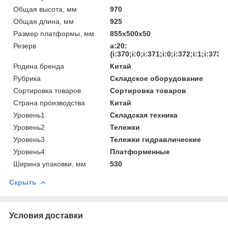
Общая высота, мм
970
Общая длина, мм
925
Размер платформы, мм
855х500х50
Резерв
a:20:
{i:370;i:0;i:371;i:0;i:372;i:1;i:373;i
Родина бренда
Китай
Рубрика
Складское оборудование
Сортировка товаров
Сортировка товаров
Страна производства
Китай
Уровень1
Складская техника
Уровень2
Тележки
Уровень3
Тележки гидравлические
Уровень4
Платформенные
Ширина упаковки, мм
530
Скрыть
Условия доставки