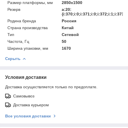
Размер платформы, мм
2850х1500
Резерв
a:20:
{i:370;i:0;i:371;i:0;i:372;i:1;i:373;i
Родина бренда
Россия
Страна производства
Китай
Тип
Сетевой
Частота, Гц
50
Ширина упаковки, мм
1670
Скрыть
Условия доставки
Доставка осуществляется только по предоплате.
Самовывоз
Доставка курьером
Все условия доставки