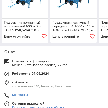
Подъемник ножничный
Подъемник ножничный
Под
передвижной 500 кг 9 м
передвижной 1000 кг 14 м
пере
TOR SJY-0,5-9AC/DC (от
TOR SJY-1,0-14AC/DC (от
TOR 
сети/автономный) (Y)
сети/автономный) (Y)
сети
Цену уточняйте
Цену уточняйте
Цен
О нас
Рейтинг не сформирован
Менее 5 отзывов за последний год
Работает с 04.09.2024
г. Алматы
ул.Бакинская 1/2, Алматы, Казахстан
Контакты
Сегодня выходной
Показать весь график работы