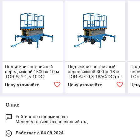
Подъемник ножничный
Подъемник ножничный
Под
передвижной 1500 кг 10 м
передвижной 300 кг 18 м
пере
TOR SJY-1,5-10DC
TOR SJY-0,3-18AC/DC (от
TOR
(автономный) (Y)
сети/автономный) (Y)
(авт
Цену уточняйте
Цену уточняйте
Цен
О нас
Рейтинг не сформирован
Менее 5 отзывов за последний год
Работает с 04.09.2024