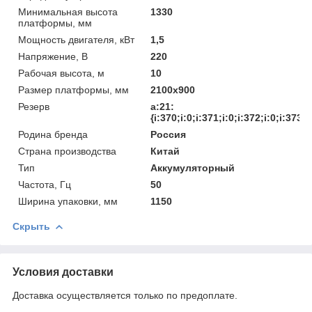
Минимальная высота
1330
платформы, мм
Мощность двигателя, кВт
1,5
Напряжение, В
220
Рабочая высота, м
10
Размер платформы, мм
2100х900
Резерв
a:21:
{i:370;i:0;i:371;i:0;i:372;i:0;i:373;
Родина бренда
Россия
Страна производства
Китай
Тип
Аккумуляторный
Частота, Гц
50
Ширина упаковки, мм
1150
Скрыть
Условия доставки
Доставка осуществляется только по предоплате.