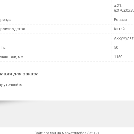
a:21:
{i:370;i:0;i:3
бренда
Россия
производства
Китай
Аккумуля
 Гц
50
упаковки, мм
1150
ация для заказа
у уточняйте
Сайт создан на маркетплейсе
Satu.kz