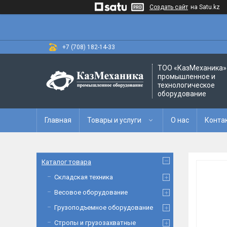
Создать сайт
на Satu.kz
+7 (708) 182-14-33
ТОО «‎КазМеханика» 
промышленное и
технологическое
оборудование
Главная
Товары и услуги
О нас
Конта
Каталог товара
Складская техника
Весовое оборудование
Грузоподъемное оборудование
Стропы и грузозахватные