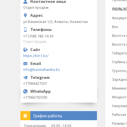
Отдел продаж
ПОЛЬЗО
Аккумул
ул.Бакинская 1/2, Алматы, Казахстан
Вес
Высота 
+7 (708) 182-14-33
Отдел продаж
Высота 
Габарит
https://km1.kz/
Глубина 
info@kazmehanika.kz
Грузопо
Зарядно
+77066427201
Минимал
Мощност
+77066702550
Напряже
Рабочая
График работы
Размер 
Понедельник
09:00
18:00