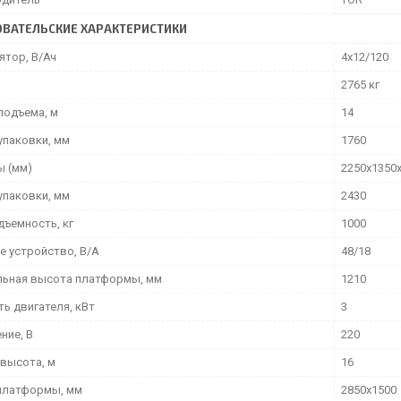
ВАТЕЛЬСКИЕ ХАРАКТЕРИСТИКИ
ятор, В/Ач
4х12/120
2765 кг
подъема, м
14
упаковки, мм
1760
ы (мм)
2250х1350
упаковки, мм
2430
дъемность, кг
1000
е устройство, В/А
48/18
ьная высота платформы, мм
1210
ь двигателя, кВт
3
ние, В
220
 высота, м
16
платформы, мм
2850х1500