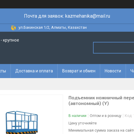
Почта для заявок: kazmehanika@mail.ru
ул.Бакинская 1/2, Алматы, Казахстан
- крупное
кты
Доставка и оплата
Возврат и обмен
Новости
Ч
Подъемник ножничный перед
(автономный) (Y)
В наличии
Оптом и в розницу
Код:
Цену уточняйте
Минимальная сумма заказа на сайте