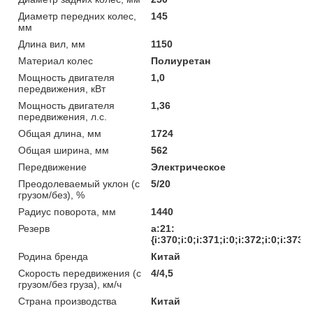
Диаметр передних колес,
145
мм
Длина вил, мм
1150
Материал колес
Полиуретан
Мощность двигателя
1,0
передвижения, кВт
Мощность двигателя
1,36
передвижения, л.с.
Общая длина, мм
1724
Общая ширина, мм
562
Передвижение
Электрическое
Преодолеваемый уклон (с
5/20
грузом/без), %
Радиус поворота, мм
1440
Резерв
a:21:
{i:370;i:0;i:371;i:0;i:372;i:0;i:373;
Родина бренда
Китай
Скорость передвижения (с
4/4,5
грузом/без груза), км/ч
Страна производства
Китай