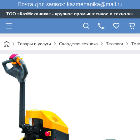
Почта для заявок: kazmehanika@mail.ru
ТОО «‎КазМеханика» - крупное промышленное и технологи
Товары и услуги
Складская техника
Тележки
Тел