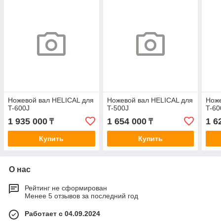
Ножевой вал HELICAL для
Ножевой вал HELICAL для
Ноже
T-600J
T-500J
T-60
1 935 000
1 654 000
1 6
₸
₸
Купить
Купить
О нас
Рейтинг не сформирован
Менее 5 отзывов за последний год
Работает с 04.09.2024